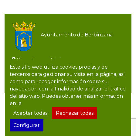
Ayuntamiento de Berbinzana
Plaza Fueros, 1 bajo
948 722 009
Este sitio web utiliza cookies propias y de
948 722 009
terceros para gestionar su visita en la página, así
ayuntamiento@berbinzana.es
como para recoger información sobre su
navegación con la finalidad de analizar el tráfico
del sitio web. Puedes obtener más información
Aviso legal
en la
Política de cookies
Política de cookies
Aceptar todas
Rechazar todas
Política de privacidad
Configurar
Accesibilidad