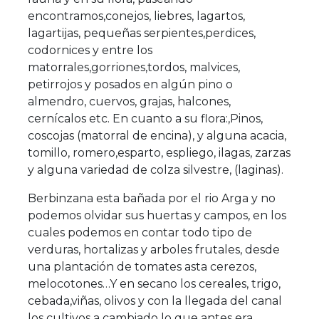
encontramos,conejos, liebres, lagartos,
lagartijas, pequeñas serpientes,perdices,
codornices y entre los
matorrales,gorriones,tordos, malvices,
petirrojos y posados en algún pino o
almendro, cuervos, grajas, halcones,
cernícalos etc. En cuanto a su flora:,Pinos,
coscojas (matorral de encina), y alguna acacia,
tomillo, romero,esparto, espliego, ilagas, zarzas
y alguna variedad de colza silvestre, (laginas).
Berbinzana esta bañada por el rio Arga y no
podemos olvidar sus huertas y campos, en los
cuales podemos en contar todo tipo de
verduras, hortalizas y arboles frutales, desde
una plantación de tomates asta cerezos,
melocotones…Y en secano los cereales, trigo,
cebada,viñas, olivos y con la llegada del canal
los cultivos a cambiado lo que antes era