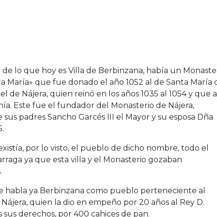
o de lo que hoy es Villa de Berbinzana, había un Monaste
 María» que fue donado el año 1052 al de Santa María 
 el de Nájera, quien reinó en los años 1035 al 1054 y que a
ía. Este fue el fundador del Monasterio de Nájera,
de sus padres Sancho Garcés III el Mayor y su esposa Dña
5.
stía, por lo visto, el pueblo de dicho nombre, todo el
Larraga ya que esta villa y el Monasterio gozaban
.
e,se habla ya Berbinzana como pueblo perteneciente al
 Nájera, quien la dio en empeño por 20 años al Rey D.
s sus derechos, por 400 cahices de pan.