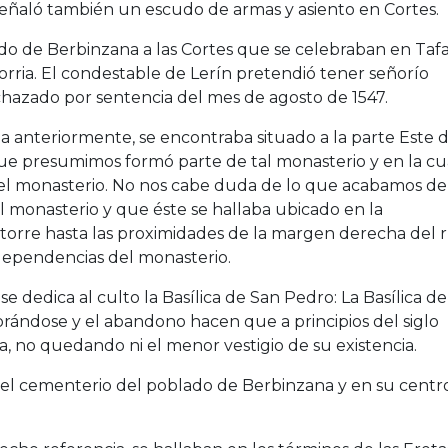
eñaló también un escudo de armas y asiento en Cortes.
tado de Berbinzana a las Cortes que se celebraban en Tafa
ria. El condestable de Lerín pretendió tener señorío
rechazado por sentencia del mes de agosto de 1547.
ia anteriormente, se encontraba situado a la parte Este 
, que presumimos formó parte de tal monasterio y en la cu
del monasterio. No nos cabe duda de lo que acabamos de
el monasterio y que éste se hallaba ubicado en la
torre hasta las proximidades de la margen derecha del r
dependencias del monasterio.
 se dedica al culto la Basílica de San Pedro: La Basílica de
iorándose y el abandono hacen que a principios del siglo
o quedando ni el menor vestigio de su existencia.
os el cementerio del poblado de Berbinzana y en su centr