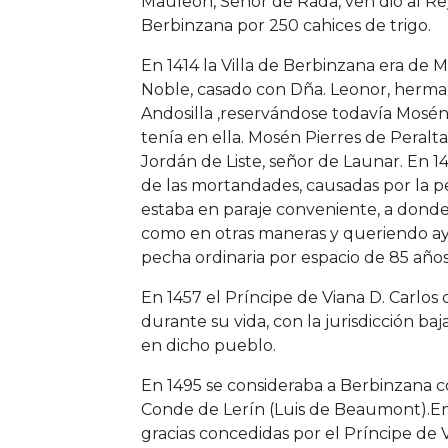
Mauleón, Señor de Rada, ven dio al Rey
Berbinzana por 250 cahices de trigo.
En 1414 la Villa de Berbinzana era de Mo
Noble, casado con Dña. Leonor, herman
Andosilla ,reservándose todavía Mosén
tenía en ella. Mosén Pierres de Peralt
Jordán de Liste, señor de Launar. En 1
de las mortandades, causadas por la p
estaba en paraje conveniente, a donde e
como en otras maneras y queriendo ayu
pecha ordinaria por espacio de 85 años
En 1457 el Príncipe de Viana D. Carlo
durante su vida, con la jurisdicción ba
en dicho pueblo.
En 1495 se consideraba a Berbinzana 
Conde de Lerín (Luis de Beaumont).En 
gracias concedidas por el Príncipe de 