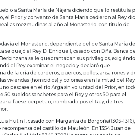
ueblo a Santa María de Nájera diciendo que lo restituía 
o, el Prior y convento de Santa María cedieron al Rey di
eallas mezmudinas al año al Monasterio, con titulo de
todavía el Monasterio, dependiente del de Santa María d
sta se quejó al Rey D. Enrique I, casado con Dña. Banca d
 Berbinzana se le quebrantaban sus privilegios, exigiénd
andó el Rey examinar el negocio y declaró que
a de la cría de corderos, puercos, pollos, ansa rones y d
s viviendas (homicidios) y colonias eran la mitad del Rey
uno pescase en el río Arga sin voluntad del Prior, en tod
e 50 sueldos sanchetes para el Rey y otros 50 para el
nzana fuese perpetuo, nombrado pos el Rey, de tres
ior.
uis Hutin I, casado con Margarita de Borgoña(1305-1316),
recompensa del castillo de Mauleón. En 1354 Juan de