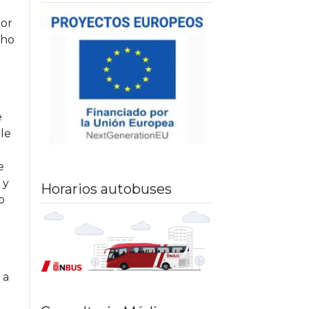
por
cho
e
e
ole
e
 y
Horarios autobuses
o
 a