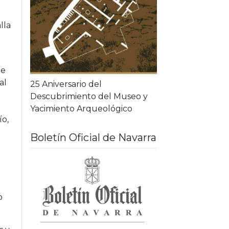
lla
de
al
25 Aniversario del
Descubrimiento del Museo y
Yacimiento Arqueológico
ío,
Boletín Oficial de Navarra
Boletines disponi
o