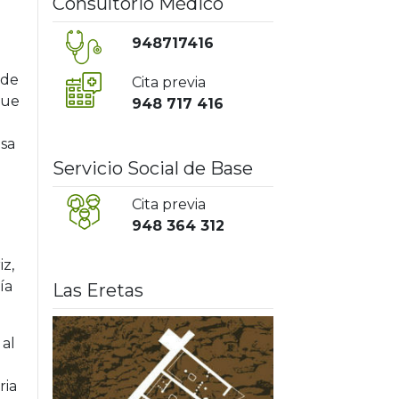
Consultorio Médico
948717416
 de
Cita previa
que
948 717 416
usa
Servicio Social de Base
Cita previa
948 364 312
z,
ía
Las Eretas
 al
ria