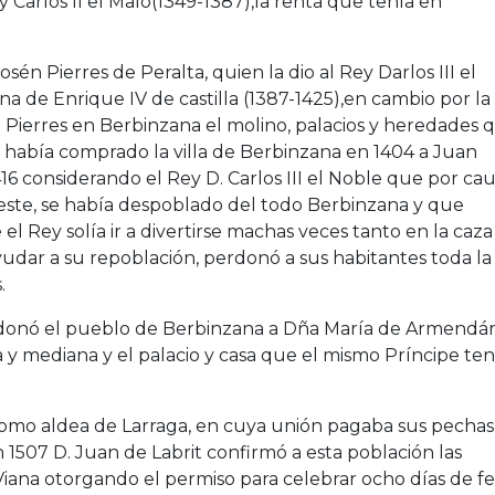
 Carlos II el Malo(1349-1387),la renta que tenía en
sén Pierres de Peralta, quien la dio al Rey Darlos III el
a de Enrique IV de castilla (1387-1425),en cambio por la
 Pierres en Berbinzana el molino, palacios y heredades 
a había comprado la villa de Berbinzana en 1404 a Juan
416 considerando el Rey D. Carlos III el Noble que por ca
este, se había despoblado del todo Berbinzana y que
l Rey solía ir a divertirse machas veces tanto en la caza
dar a su repoblación, perdonó a sus habitantes toda la
.
s donó el pueblo de Berbinzana a Dña María de Armendári
ja y mediana y el palacio y casa que el mismo Príncipe ten
como aldea de Larraga, en cuya unión pagaba sus pechas
1507 D. Juan de Labrit confirmó a esta población las
Viana otorgando el permiso para celebrar ocho días de fe