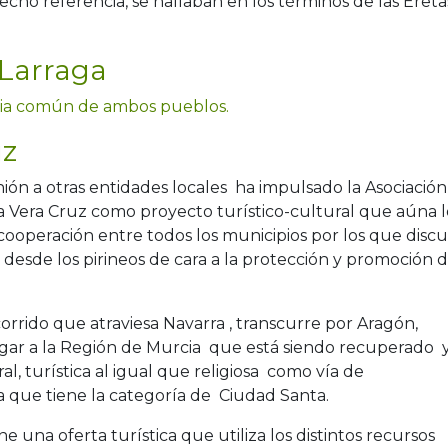
echo referencia, se hallaban en los términos de las Ereta
 Larraga
oria común de ambos pueblos.
uz
ón a otras entidades locales ha impulsado la Asociación
a Vera Cruz como proyecto turístico-cultural que aúna l
cooperación entre todos los municipios por los que discu
z desde los pirineos de cara a la protección y promoción 
rrido que atraviesa Navarra , transcurre por Aragón,
llegar a la Región de Murcia que está siendo recuperado 
l, turística al igual que religiosa como vía de
a que tiene la categoría de Ciudad Santa.
 una oferta turística que utiliza los distintos recursos